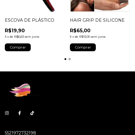
ESCOVA DE PLÁSTICO
HAIR GRIP DE SILICONE
R$19,90
R$65,00
3
x
de
R$6,63
sem juros
5
x
de
R$13,00
sem juros
5521972732198