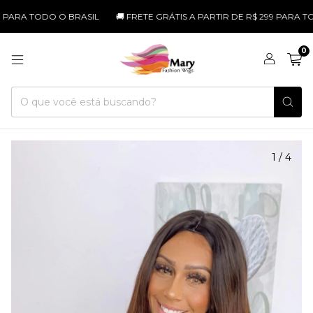
 TODO O BRASIL
🚚 FRETE GRÁTIS A PARTIR DE R$ 299 PARA TODO O 
0
1
/
4