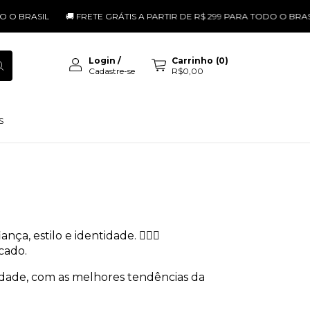
 O BRASIL
🚚 FRETE GRÁTIS A PARTIR DE R$ 299 PARA TODO O BRASIL
Login
/
Carrinho
(
0
)
Cadastre-se
R$0,00
S
ça, estilo e identidade. 💁‍♀️✨
cado.
lidade, com as melhores tendências da