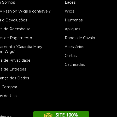
 Somos
Laces
y Fashion Wigs é confiável?
Wigs
s e Devoluções
Humanas
ica de Reembolso
Apliques
as de Pagamento
Rabos de Cavalo
amento "Garantia Mary
Acessórios
on Wigs"
Curtas
ica de Privacidade
Cacheadas
ica de Entregas
ança dos Dados
 Comprar
s de Uso
ios de