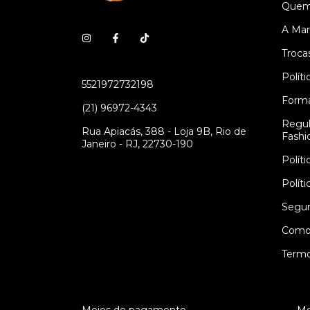
Quem
A Mar
Troca
Polít
5521972732198
Form
(21) 96972-4343
Regul
Rua Apiacás, 388 - Loja 9B, Rio de
Fashi
Janeiro - RJ, 22730-190
Polít
Polít
Segur
Como
Termo
Meios de pagamento
Me