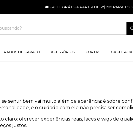
🚚 FRETE GRÁTIS A PARTIR DE R$ 299 PARA TODO
RABOS DE CAVALO
ACESSÓRIOS
CURTAS
CACHEADA
se sentir bem vai muito além da aparência: é sobre confian
ersonalidade, e o cuidado com ele não precisa ser compli
laro: oferecer experiências reais, laces e wigs de qua
ços justos.