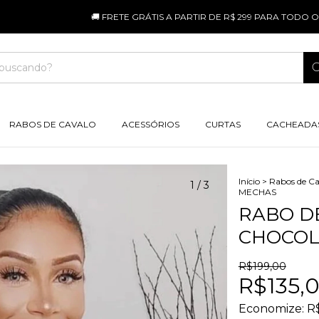
🚚 FRETE GRÁTIS A PARTIR DE R$ 299 PARA TODO O BRASIL
RABOS DE CAVALO
ACESSÓRIOS
CURTAS
CACHEADA
Início
>
Rabos de Ca
1
/
3
MECHAS
RABO D
CHOCOL
R$199,00
R$135,
Economize:
R