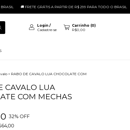
🚚 FRETE GRÁTIS A PARTIR DE R$ 299 PARA TODO O BRASIL
🚚 FRE
Login
/
Carrinho
(
0
)
Cadastre-se
R$0,00
S
valo
>
RABO DE CAVALO LUA CHOCOLATE COM
E CAVALO LUA
ATE COM MECHAS
00
32
% OFF
$64,00