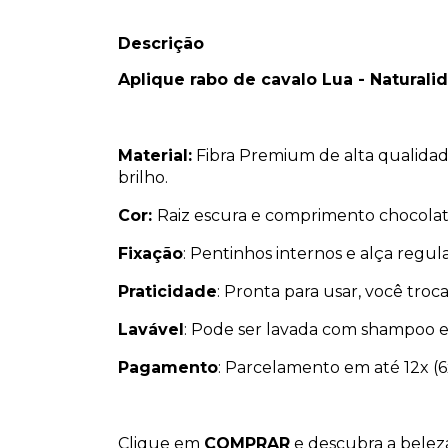
Descrição
Aplique rabo de cavalo Lua - Naturalid
Material:
Fibra Premium de alta qualidade
brilho.
Cor:
Raiz escura e comprimento chocola
Fixação
: Pentinhos internos e alça regu
Praticidade
: Pronta para usar, você troc
Lavável
: Pode ser lavada com shampoo e
Pagamento
: Parcelamento em até 12x (6
Clique em
COMPRAR
e descubra a beleza