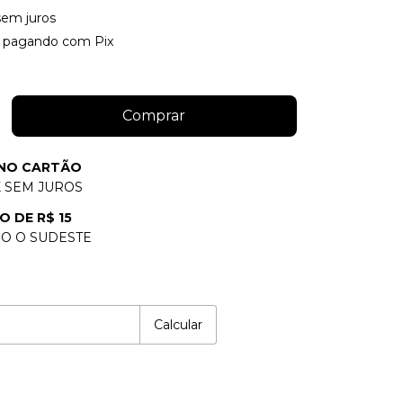
sem juros
pagando com Pix
 NO CARTÃO
X SEM JUROS
O DE R$ 15
O O SUDESTE
P:
Alterar CEP
Calcular