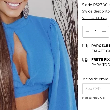
5
x de
R$27,00
5% de desconto
Ver mais detalhes
PARCELE
EM ATÉ 6
FRETE FIX
PARA TOD
Entregas para o CE
Meios de envio
Não sei meu CEP