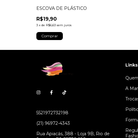
ESCOVA DE PLÁSTICO
R$19,90
3
x
de
R$6,63
sem juros
Links
Quem
A Mar
Troca
Polít
5521972732198
Form
(21) 96972-4343
Regul
Rua Apiacás, 388 - Loja 9B, Rio de
Fashi