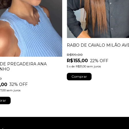
RABO DE CAVALO MILÃO AV
R$199,00
R$155,00
22
% OFF
DE PREGADEIRA ANA
5
x
de
R$31,00
sem juros
ANHO
0
,00
32
% OFF
7,00
sem juros