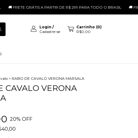
RETE GRÁTIS A PARTIR DE R$ 299 PARA TODO O BRASIL
🚚 FRETE GRÁT
Login
/
Carrinho
(
0
)
Cadastre-se
R$0,00
S
valo
>
RABO DE CAVALO VERONA MARSALA
E CAVALO VERONA
LA
00
20
% OFF
$40,00