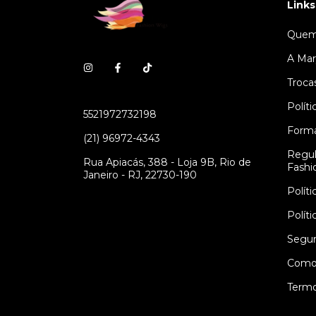
Links
Quem
A Mar
Troca
Polít
5521972732198
Form
(21) 96972-4343
Regul
Rua Apiacás, 388 - Loja 9B, Rio de
Fashi
Janeiro - RJ, 22730-190
Polít
Polít
Segur
Como
Termo