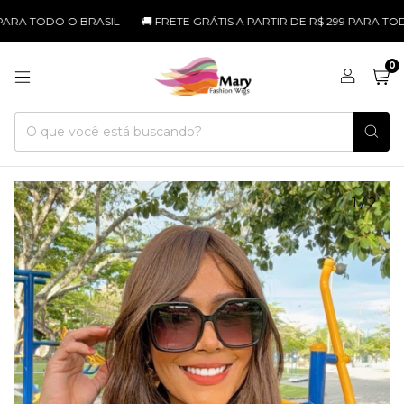
 TODO O BRASIL
🚚 FRETE GRÁTIS A PARTIR DE R$ 299 PARA TODO O 
0
1
/
2