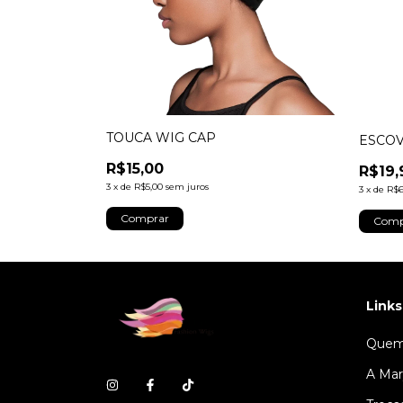
TOUCA WIG CAP
ESCOV
R$15,00
R$19,
3
x
de
R$5,00
sem juros
3
x
de
R$6
Links
Quem
A Mar