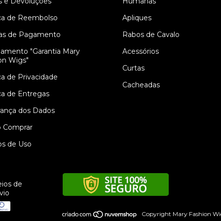
s e Devoluções
Humanas
ica de Reembolso
Apliques
as de Pagamento
Rabos de Cavalo
amento "Garantia Mary
Acessórios
on Wigs"
Curtas
ica de Privacidade
Cacheadas
ica de Entregas
ança dos Dados
 Comprar
s de Uso
ios de
vio
Copyright Mary Fashion Wig