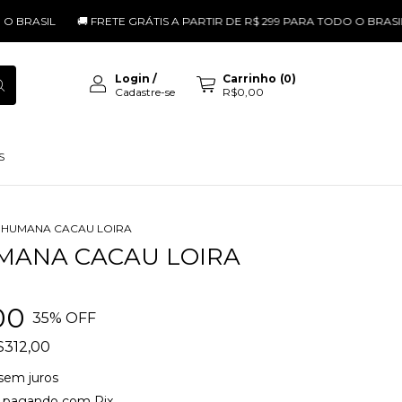
IL
🚚 FRETE GRÁTIS A PARTIR DE R$ 299 PARA TODO O BRASIL
🚚 
Login
/
Carrinho
(
0
)
Cadastre-se
R$0,00
S
 HUMANA CACAU LOIRA
MANA CACAU LOIRA
00
35
% OFF
$312,00
sem juros
pagando com Pix