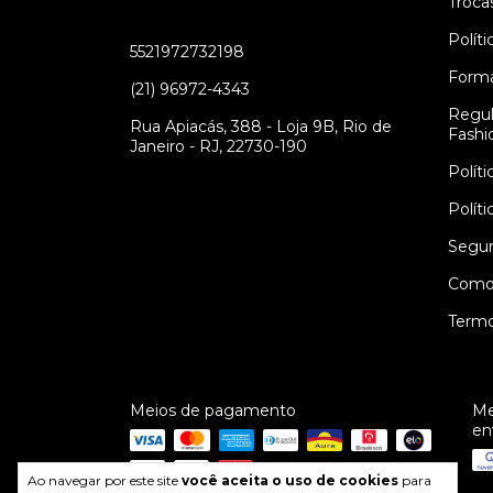
Troca
Polít
5521972732198
Form
(21) 96972-4343
Regul
Rua Apiacás, 388 - Loja 9B, Rio de
Fashi
Janeiro - RJ, 22730-190
Polít
Polít
Segur
Como
Termo
Meios de pagamento
Me
en
Ao navegar por este site
você aceita o uso de cookies
para