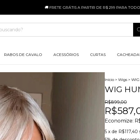
🚚 FRETE GRÁTIS A PARTIR DE R$ 299 PARA TODO O BRAS
RABOS DE CAVALO
ACESSÓRIOS
CURTAS
CACHEADA
Início
>
Wigs
>
WIG
WIG HU
R$899,00
R$587,
Economize:
R
5
x de
R$117,40
5% de desconto