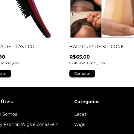
A DE PLÁSTICO
HAIR GRIP DE SILICONE
90
R$65,00
,63
sem juros
5
x
de
R$13,00
sem juros
 Úteis
Categorias
 Somos
Laces
y Fashion Wigs é confiável?
Wigs