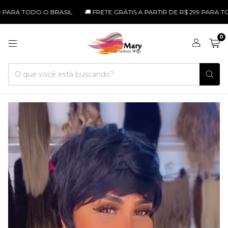
A TODO O BRASIL
🚚 FRETE GRÁTIS A PARTIR DE R$ 299 PARA TODO O
0