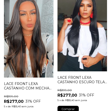
LACE FRONT LEXA
CASTANHO ESCURO TELA
LACE FRONT LEXA
HD TOPO 13X2
CASTANHO COM MECHAS
R$399,00
REPARTIÇÃO LIVRE
TELA HD TOPO 13X2
R$277,00
31
% OFF
R$399,00
REPARTIÇÃO LIVRE
5
x
de
R$55,40
sem juros
R$277,00
31
% OFF
5
x
de
R$55,40
sem juros