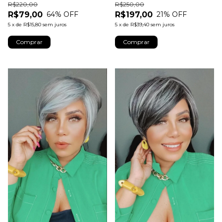
R$220,00
R$250,00
R$79,00
R$197,00
64
% OFF
21
% OFF
5
x
de
R$15,80
sem juros
5
x
de
R$39,40
sem juros