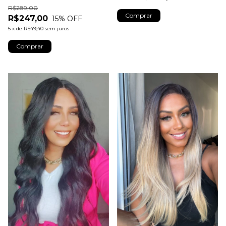
R$289,00
R$247,00
15
% OFF
5
x
de
R$49,40
sem juros