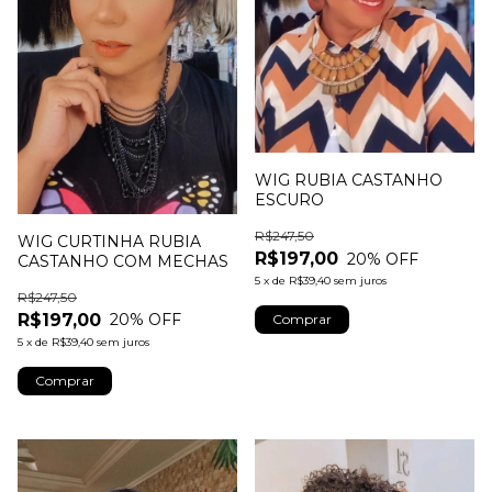
WIG RUBIA CASTANHO
ESCURO
R$247,50
WIG CURTINHA RUBIA
R$197,00
20
% OFF
CASTANHO COM MECHAS
5
x
de
R$39,40
sem juros
R$247,50
R$197,00
20
% OFF
5
x
de
R$39,40
sem juros