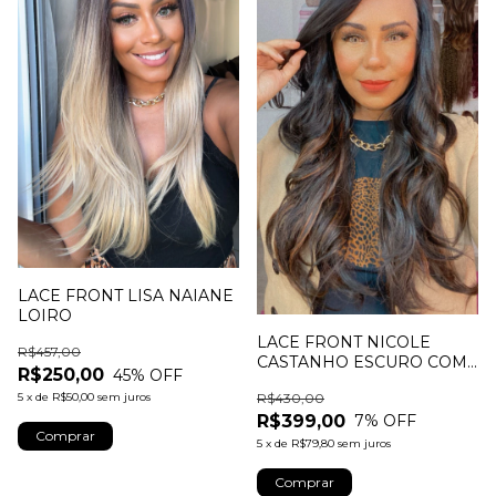
LACE FRONT LISA NAIANE
LOIRO
LACE FRONT NICOLE
R$457,00
CASTANHO ESCURO COM
R$250,00
45
% OFF
MECHAS
R$430,00
5
x
de
R$50,00
sem juros
R$399,00
7
% OFF
5
x
de
R$79,80
sem juros