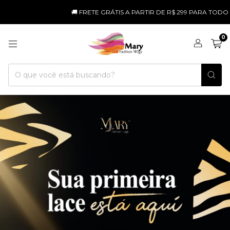
🚚 FRETE GRÁTIS A PARTIR DE R$ 299 PARA TODO O BRASIL
🚚 FRETE 
0