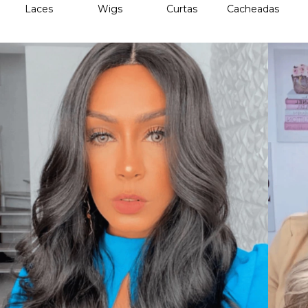
Laces
Wigs
Curtas
Cacheadas