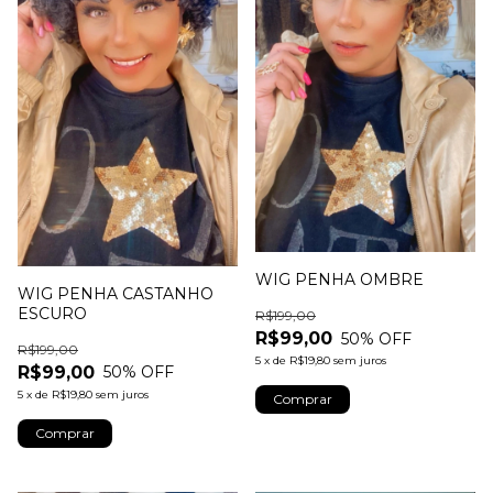
WIG PENHA OMBRE
WIG PENHA CASTANHO
ESCURO
R$199,00
R$99,00
50
% OFF
R$199,00
5
x
de
R$19,80
sem juros
R$99,00
50
% OFF
5
x
de
R$19,80
sem juros